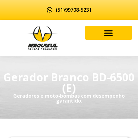
(51)99708-5231
Gerador Branco BD-6500
(E)
Geradores e moto-bombas com desempenho
garantido.