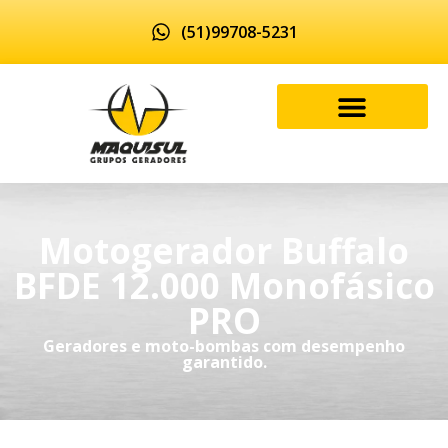
(51)99708-5231
Motogerador Buffalo
BFDE 12.000 Monofásico
PRO
Geradores e moto-bombas com desempenho
garantido.