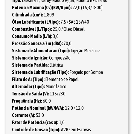
Tipo:
Diesel 4T, Refrigerado a Água, Modelo BFDE 480
Potência Máxima (Cv)(KW/Rpm):
22,0 (16,3/1800)
Cilindrada (cm³):
1.809
Óleo Lubrificante (L/tipo):
7,5 / SAE 15W40
Combustível (L/Tipo):
25,0 / Óleo Diesel
Consumo Médio (L/h):
3,0
Pressão Sonora a 7m (dBA):
70,0
Sistema de Alimentação (Tipo):
Injeção Mecânica
Sistema de Ignição:
Compressão
Sistema de Partida:
Elétrica
Sistema de Lubrificação (Tipo):
Forçado por Bomba
Filtro de Ar (Tipo):
Elemento de Papel
Alternador (Tipo):
Monofásico
Tensão de Saída (V):
115/230
Frequência (Hz):
60,0
Potência Nominal (kW/kVA):
12,0 / 12,0
Corrente (A):
53,0
Fator de Potência (cos ø):
1,0
Controle de Tensão (Tipo):
AVR sem Escovas