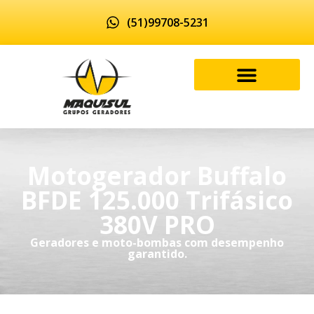
(51)99708-5231
Motogerador Buffalo
BFDE 125.000 Trifásico
380V PRO
Geradores e moto-bombas com desempenho
garantido.