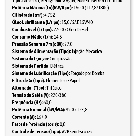
Tipo:
Diesel 4T, Refrigerado a Água, Modelo BFDE 4110 Turbo
Potência Máxima (Cv)(KW/Rpm):
160,0 (117,8/1800)
Cilindrada (cm³):
4.752
Óleo Lubrificante (L/tipo):
15,0 / SAE 15W40
Combustível (L/Tipo):
270,0 / Óleo Diesel
Consumo Médio (L/h):
14,5
Pressão Sonora a 7m (dBA):
77,0
Sistema de Alimentação (Tipo):
Injeção Mecânica
Sistema de Ignição:
Compressão
Sistema de Partida:
Elétrica
Sistema de Lubrificação (Tipo):
Forçado por Bomba
Filtro de Ar (Tipo):
Elemento de Papel
Alternador (Tipo):
Trifásico
Tensão de Saída (V):
220/380
Frequência (Hz):
60,0
Potência Nominal (kW/kVA):
99,0 / 123,8
Corrente (A):
167,0
Fator de Potência (cos ø):
0,8
Controle de Tensão (Tipo):
AVR sem Escovas