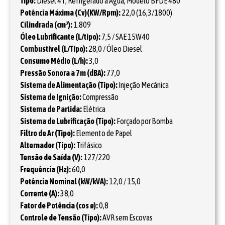
Tipo:
Diesel 4T, Refrigerado a Água, Modelo BFDE 480
Potência Máxima (Cv)(KW/Rpm):
22,0 (16,3/1800)
Cilindrada (cm³):
1.809
Óleo Lubrificante (L/tipo):
7,5 / SAE 15W40
Combustível (L/Tipo):
28,0 / Óleo Diesel
Consumo Médio (L/h):
3,0
Pressão Sonora a 7m (dBA):
77,0
Sistema de Alimentação (Tipo):
Injeção Mecânica
Sistema de Ignição:
Compressão
Sistema de Partida:
Elétrica
Sistema de Lubrificação (Tipo):
Forçado por Bomba
Filtro de Ar (Tipo):
Elemento de Papel
Alternador (Tipo):
Trifásico
Tensão de Saída (V):
127/220
Frequência (Hz):
60,0
Potência Nominal (kW/kVA):
12,0 / 15,0
Corrente (A):
38,0
Fator de Potência (cos ø):
0,8
Controle de Tensão (Tipo):
AVR sem Escovas