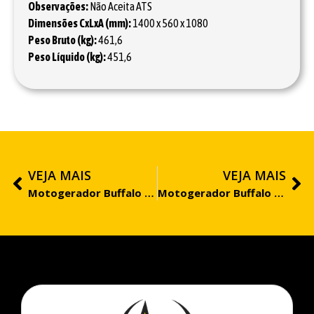
Observações:
Não Aceita ATS
Dimensões CxLxA (mm):
1400 x 560 x 1080
Peso Bruto (kg):
461,6
Peso Líquido (kg):
451,6
VEJA MAIS
VEJA MAIS
Motogerador Buffalo BFDE 12.000 Monofásico PRO – Aberto
Motogerador Buffalo BFDE 15.000 Trifásico 380V PRO – Aberto