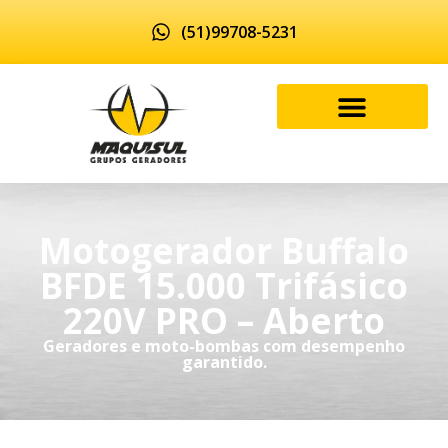
(51)99708-5231
Motogerador Buffalo
BFDE 15.000 Trifásico
220V PRO – Aberto
Geradores e moto-bombas com desempenho
garantido.