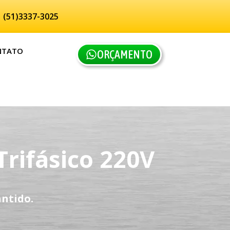
(51)3337-3025
NTATO
ORÇAMENTO
rifásico 220V
ntido.