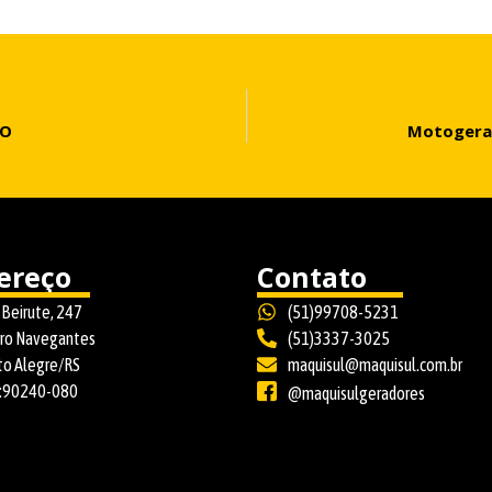
RO
Motogerad
ereço
Contato
 Beirute, 247
(51)99708-5231
rro Navegantes
(51)3337-3025
to Alegre/RS
maquisul@maquisul.com.br
:90240-080
@maquisulgeradores