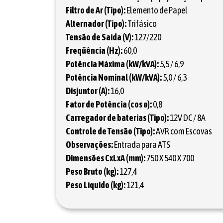
Filtro de Ar (Tipo):
Elemento de Papel
Alternador (Tipo):
Trifásico
Tensão de Saída (V):
127/220
Freqüência (Hz):
60,0
Potência Máxima (kW/kVA):
5,5 / 6,9
Potência Nominal (kW/kVA):
5,0 / 6,3
Disjuntor (A):
16,0
Fator de Potência (cos ø):
0,8
Carregador de baterias (Tipo):
12V DC / 8A
Controle de Tensão (Tipo):
AVR com Escovas
Observações:
Entrada para ATS
Dimensões CxLxA (mm):
750 X 540 X 700
Peso Bruto (kg):
127,4
Peso Líquido (kg):
121,4