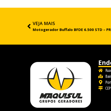
VEJA MAIS
Motogerador Buffalo BFDE 6.500 STD – P
End
Rua
Bai
Por
CEP