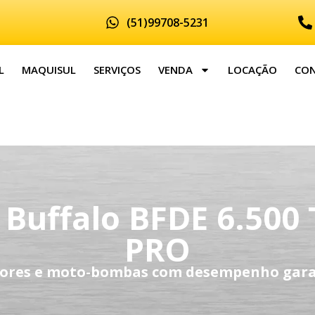
(51)99708-5231
L
MAQUISUL
SERVIÇOS
VENDA
LOCAÇÃO
CO
Buffalo BFDE 6.500 T
PRO
ores e moto-bombas com desempenho gara