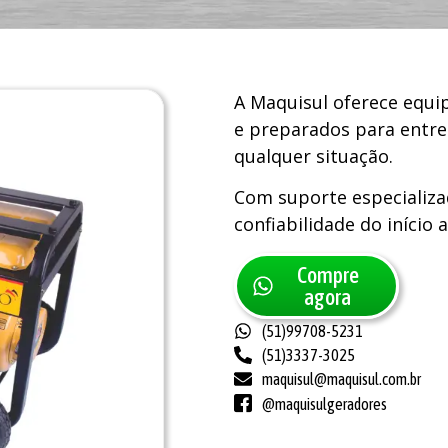
A Maquisul oferece equi
e preparados para entr
qualquer situação.
Com suporte especializa
confiabilidade do início a
Compre
agora
(51)99708-5231
(51)3337-3025
maquisul@maquisul.com.br
@maquisulgeradores