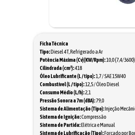
Ficha Técnica
Tipo:
Diesel 4T, Refrigerado a Ar
Potência Máxima (Cv)(KW/Rpm):
10,0 (7,4/3600)
Cilindrada (cm³):
418
Óleo Lubrificante (L / tipo):
1,7 / SAE 15W40
Combustível (L / tipo):
12,5 / Óleo Diesel
Consumo Médio (L/h):
2,1
Pressão Sonora a 7m (dBA):
79,0
Sistema de Alimentação (Tipo):
Injeção Mecâni
Sistema de Ignição:
Compressão
Sistema de Partida:
Elétrica e Manual
Sistema de Lubrificação (Tipo):
Forçado por B