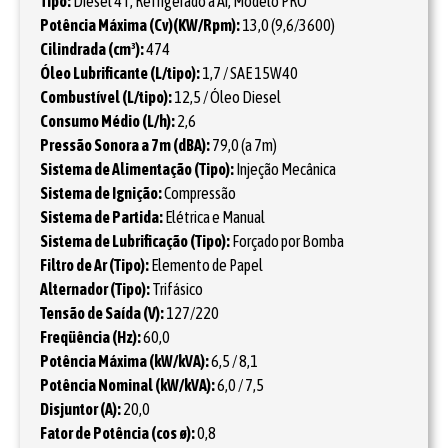
Tipo:
Diesel 4T, Refrigerado a Ar, Modelo PRO
Potência Máxima (Cv)(KW/Rpm):
13,0 (9,6/3600)
Cilindrada (cm³):
474
Óleo Lubrificante (L/tipo):
1,7 / SAE 15W40
Combustível (L/tipo):
12,5 / Óleo Diesel
Consumo Médio (L/h):
2,6
Pressão Sonora a 7m (dBA):
79,0 (a 7m)
Sistema de Alimentação (Tipo):
Injeção Mecânica
Sistema de Ignição:
Compressão
Sistema de Partida:
Elétrica e Manual
Sistema de Lubrificação (Tipo):
Forçado por Bomba
Filtro de Ar (Tipo):
Elemento de Papel
Alternador (Tipo):
Trifásico
Tensão de Saída (V):
127/220
Freqüência (Hz):
60,0
Potência Máxima (kW/kVA):
6,5 / 8,1
Potência Nominal (kW/kVA):
6,0 / 7,5
Disjuntor (A):
20,0
Fator de Potência (cos ø):
0,8