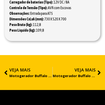
Carregador de baterias (Tipo):
12V DC / 8A
Controle de Tensão (Tipo):
AVR com Escovas
Observações:
Entrada para ATS
Dimensões CxLxA (mm):
730 X 520 X 700
Peso Bruto (kg):
112,8
Peso Líquido (kg):
109,8
VEJA MAIS
VEJA MAIS
Motogerador Buffalo BFDE 8.000 PRO
Motogerador Buffalo BFDE 8.000 Trifásico 380V PRO