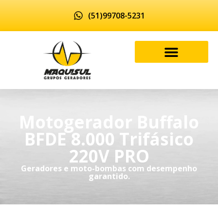
(51)99708-5231
Motogerador Buffalo
BFDE 8.000 Trifásico
220V PRO
Geradores e moto-bombas com desempenho
garantido.