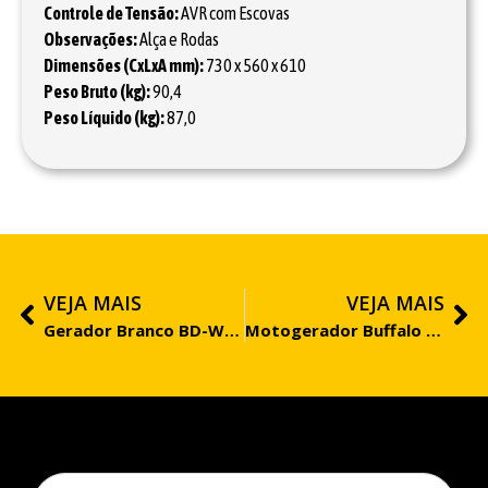
Controle de Tensão:
AVR com Escovas
Observações:
Alça e Rodas
Dimensões (CxLxA mm):
730 x 560 x 610
Peso Bruto (kg):
90,4
Peso Líquido (kg):
87,0
VEJA MAIS
VEJA MAIS
Gerador Branco BD-W190 E
Motogerador Buffalo BFGE 8.000 PLUS