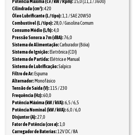
Potência Máxima (Cv / kW / Rpm):
15,0 (11,1 / 3600)
Cilindrada (cm³):
420
Óleo Lubrificante (L / tipo):
1,1 / SAE 20W50
Combustível (L / tipo):
28,0 / Gasolina Comum
Consumo Médio (L/h):
4,0
Pressão Sonora a 7m (dBA):
76,0
Sistema de Alimentação:
Carburador (Bóia)
Sistema de Ignição:
Eletrônica (CDI)
Sistema de Partida:
Elétrica e Manual
Sistema de Lubrificação:
Salpico
Filtro de Ar:
Espuma
Alternador:
Monofásico
Tensão de Saída (V):
115 / 230
Frequência (Hz):
60,0
Potência Máxima (kW / kVA):
6,5 / 6,5
Potência Nominal (kW / kVA):
6,0 / 6,0
Disjuntor (A):
27,0
Fator de Potência (cos ø):
1,0
Carregador de Baterias:
12V DC / 8A