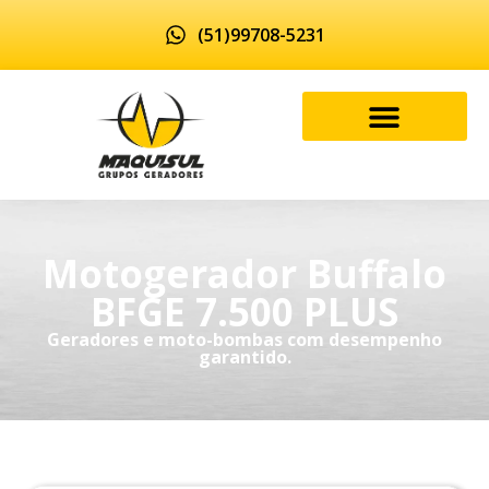
(51)99708-5231
Motogerador Buffalo
BFGE 7.500 PLUS
Geradores e moto-bombas com desempenho
garantido.