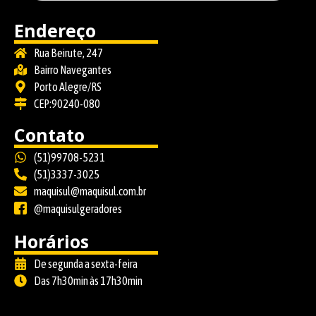
Endereço
Rua Beirute, 247
Bairro Navegantes
Porto Alegre/RS
CEP:90240-080
Contato
(51)99708-5231
(51)3337-3025
maquisul@maquisul.com.br
@maquisulgeradores
Horários
De segunda a sexta-feira
Das 7h30min às 17h30min