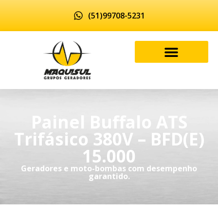
(51)99708-5231
Painel Buffalo ATS
Trifásico 380V – BFD(E)
15.000
Geradores e moto-bombas com desempenho
garantido.