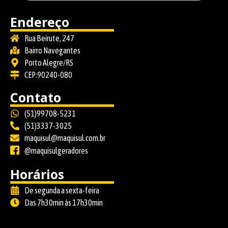
Endereço
Rua Beirute, 247
Bairro Navegantes
Porto Alegre/RS
CEP:90240-080
Contato
(51)99708-5231
(51)3337-3025
maquisul@maquisul.com.br
@maquisulgeradores
Horários
De segunda a sexta-feira
Das 7h30min às 17h30min