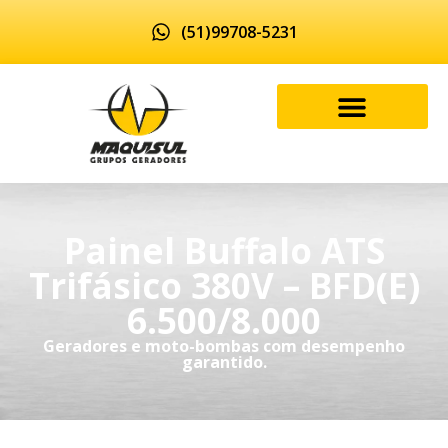
(51)99708-5231
Painel Buffalo ATS
Trifásico 380V – BFD(E)
6.500/8.000
Geradores e moto-bombas com desempenho
garantido.